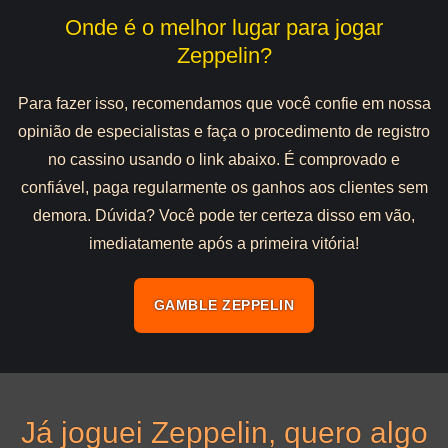
Onde é o melhor lugar para jogar
Zeppelin?
Para fazer isso, recomendamos que você confie em nossa
opinião de especialistas e faça o procedimento de registro
no cassino usando o link abaixo. É comprovado e
confiável, paga regularmente os ganhos aos clientes sem
demora. Dúvida? Você pode ter certeza disso em vão,
imediatamente após a primeira vitória!
GAMBLE ZEPPELIN
Já joguei Zeppelin, quero algo