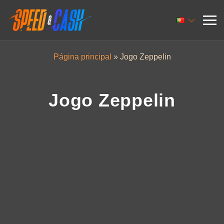
Página principal
»
Jogo Zeppelin
Jogo Zeppelin