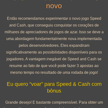
novo
Então recomendamos experimentar o novo jogo Speed
and Cash, que conseguiu conquistar os corações de
milhares de apreciadores de jogos de azar. Isso se deve a
uma abordagem fundamentalmente nova implementada
pelos desenvolvedores. Eles expandiram
significativamente as possibilidades disponíveis para os
jogadores. A vantagem inegável de Speed and Cash se
resume ao fato de que você pode fazer 3 apostas ao
mesmo tempo no resultado de uma rodada de jogo!
Eu quero “voar” para Speed & Cash com
bônus
Grande desejo! E bastante compreensível. Para obter um