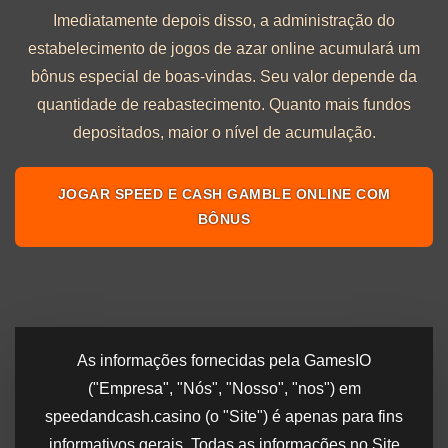
Imediatamente depois disso, a administração do
estabelecimento de jogos de azar online acumulará um
bônus especial de boas-vindas. Seu valor depende da
quantidade de reabastecimento. Quanto mais fundos
depositados, maior o nível de acumulação.
JOGAR SPEED E CASH GAMBLE ONLINE COM
BÔNUS
As informações fornecidas pela GamesIO
("Empresa", "Nós", "Nosso", "nos") em
speedandcash.casino (o "Site") é apenas para fins
informativos gerais. Todas as informações no Site