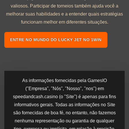
valiosos. Participar de torneios também ajuda você a
melhorar suas habilidades e a entender quais estratégias
funcionam melhor em diferentes situações.
ENTRE NO MUNDO DO LUCKY JET NO 1WIN
As informações fornecidas pela GamesIO
("Empresa", "Nós", "Nosso", "nos") em
speedandcash.casino (o "Site") é apenas para fins
informativos gerais. Todas as informações no Site
são fornecidas de boa fé, no entanto, não fazemos
nenhuma representação ou garantia de qualquer
tipo, expressa ou implícita, em relação à precisão,