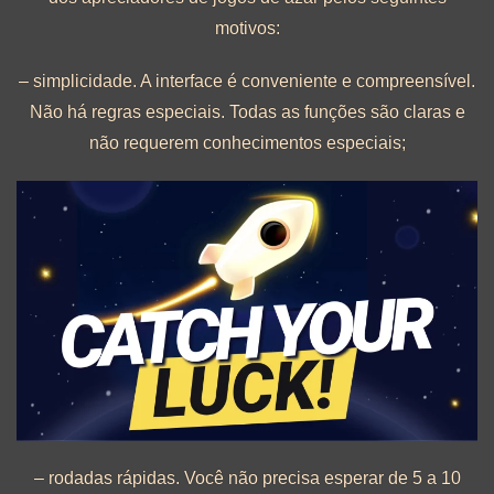
motivos:
– simplicidade. A interface é conveniente e compreensível.
Não há regras especiais. Todas as funções são claras e
não requerem conhecimentos especiais;
– rodadas rápidas. Você não precisa esperar de 5 a 10