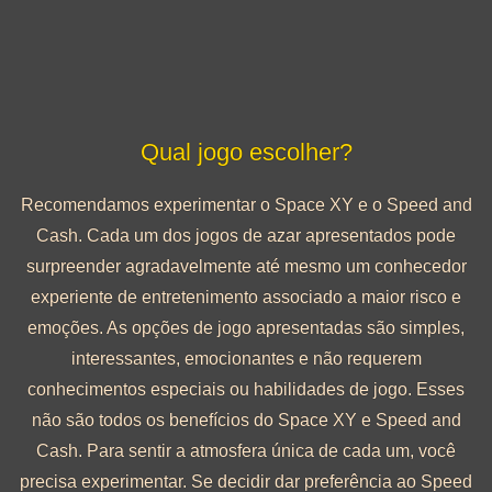
Qual jogo escolher?
Recomendamos experimentar o Space XY e o Speed and
Cash. Cada um dos jogos de azar apresentados pode
surpreender agradavelmente até mesmo um conhecedor
experiente de entretenimento associado a maior risco e
emoções. As opções de jogo apresentadas são simples,
interessantes, emocionantes e não requerem
conhecimentos especiais ou habilidades de jogo. Esses
não são todos os benefícios do Space XY e Speed and
Cash. Para sentir a atmosfera única de cada um, você
precisa experimentar. Se decidir dar preferência ao Speed