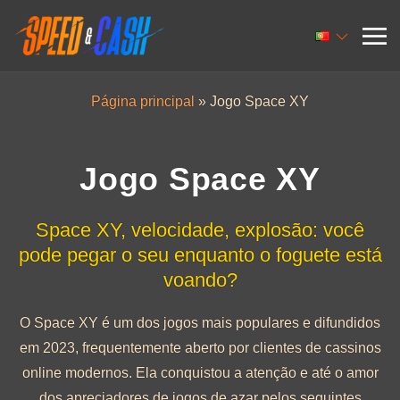
Página principal
»
Jogo Space XY
Jogo Space XY
Space XY, velocidade, explosão: você
pode pegar o seu enquanto o foguete está
voando?
O Space XY é um dos jogos mais populares e difundidos
em 2023, frequentemente aberto por clientes de cassinos
online modernos. Ela conquistou a atenção e até o amor
dos apreciadores de jogos de azar pelos seguintes