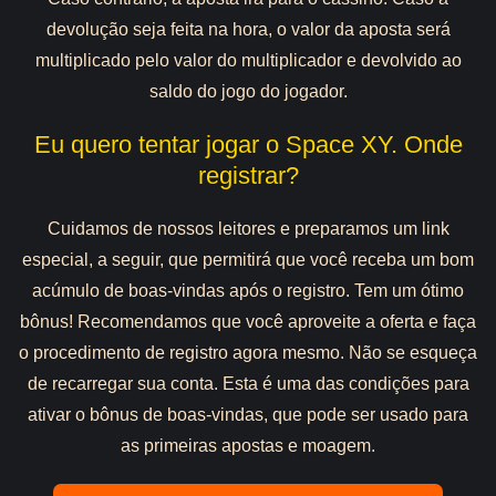
devolução seja feita na hora, o valor da aposta será
multiplicado pelo valor do multiplicador e devolvido ao
saldo do jogo do jogador.
Eu quero tentar jogar o Space XY. Onde
registrar?
Cuidamos de nossos leitores e preparamos um link
especial, a seguir, que permitirá que você receba um bom
acúmulo de boas-vindas após o registro. Tem um ótimo
bônus! Recomendamos que você aproveite a oferta e faça
o procedimento de registro agora mesmo. Não se esqueça
de recarregar sua conta. Esta é uma das condições para
ativar o bônus de boas-vindas, que pode ser usado para
as primeiras apostas e moagem.