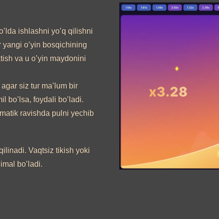
qo’lda ishlashni yo’q qilishni
r yangi o’yin bosqichining
tish va u o’yin maydonini
 agar siz tur ma’lum bir
l bo’lsa, foydali bo’ladi.
omatik ravishda pulni yechib
ilinadi. Vaqtsiz tikish yoki
imal bo’ladi.