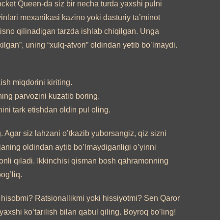
cket Queen-da siz bir necha turda yaxshi pulni
inlari mexanikasi kazino yoki dasturiy ta’minot
tisno qilinadigan tarzda ishlab chiqilgan. Unga
ikilgan”, uning “xulq-atvori” oldindan yetib bo’lmaydi.
sh miqdorini kiriting.
ning parvozini kuzatib boring.
ni tark etishdan oldin pul oling.
 Agar siz lahzani o’tkazib yuborsangiz, qiz sizni
janing oldindan aytib bo’lmaydiganligi o’yinni
onli qiladi. Ikkinchisi qisman bosh qahramonning
bog’liq.
isobmi? Ratsionallikmi yoki hissiyotmi? Sen Qaror
 yaxshi ko’tarilish bilan qabul qiling. Boyroq bo’ling!