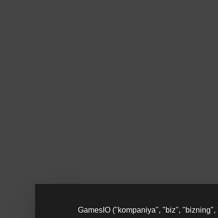
GamesIO ("kompaniya", "biz", "bizning",