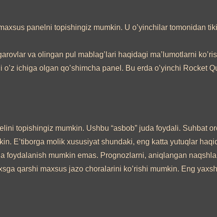
 maxsus panelni topishingiz mumkin. U o’yinchilar tomonidan tiki
 garovlar va olingan pul mablag’lari haqidagi ma’lumotlarni ko’ri
arni o’z ichiga olgan qo’shimcha panel. Bu erda o’yinchi Rocket 
ni topishingiz mumkin. Ushbu “asbob” juda foydali. Suhbat orqa
in. E’tiborga molik xususiyat shundaki, eng katta yutuqlar haqi
 foydalanish mumkin emas. Prognozlarni, aniqlangan naqshlarn
sga qarshi maxsus jazo choralarini ko’rishi mumkin. Eng yaxshi