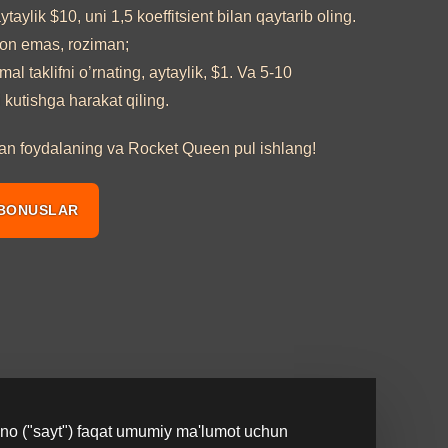
taylik $10, uni 1,5 koeffitsient bilan qaytarib oling.
on emas, roziman;
 taklifni o’rnating, aytaylik, $1. Va 5-10
i kutishga harakat qiling.
dan foydalaning va Rocket Queen pul ishlang!
 BONUSLAR
ino ("sayt") faqat umumiy ma'lumot uchun