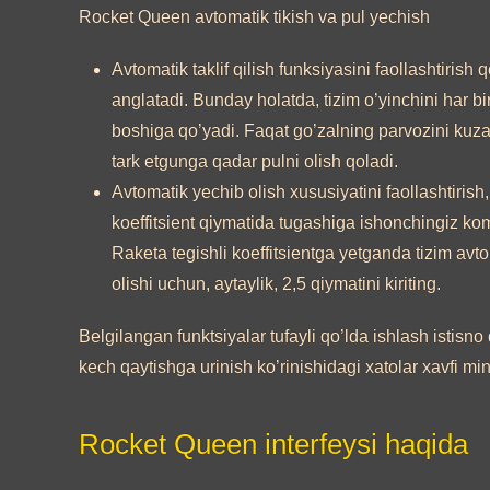
Rocket Queen avtomatik tikish va pul yechish
Avtomatik taklif qilish funksiyasini faollashtirish 
anglatadi. Bunday holatda, tizim o’yinchini har bi
boshiga qo’yadi. Faqat go’zalning parvozini kuza
tark etgunga qadar pulni olish qoladi.
Avtomatik yechib olish xususiyatini faollashtirish,
koeffitsient qiymatida tugashiga ishonchingiz komi
Raketa tegishli koeffitsientga yetganda tizim avt
olishi uchun, aytaylik, 2,5 qiymatini kiriting.
Belgilangan funktsiyalar tufayli qo’lda ishlash istisno q
kech qaytishga urinish ko’rinishidagi xatolar xavfi min
Rocket Queen interfeysi haqida