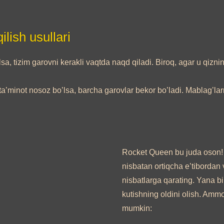
lish usullari
, tizim garovni kerakli vaqtda naqd qiladi. Biroq, agar u qizning
a’minot nosoz bo’lsa, barcha garovlar bekor bo’ladi. Mablag’larn
Rocket Queen bu juda oson!
nisbatan ortiqcha e’tibordan
nisbatlarga qarating. Yana bi
kutishning oldini olish. Ammo
mumkin: