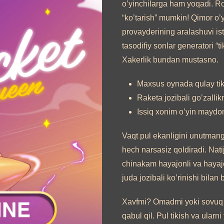
o’yinchilarga ham yoqadi. Ro
“ko’tarish” mumkin! Qimor o’y
provayderining aralashuvi is
tasodifiy sonlar generatori “t
Xakerlik bundan mustasno.
Maxsus oynada qulay tiki
Raketa jozibali go’zallik
Issiq xonim o’yin maydoni
Vaqt pul ekanligini unutmang.
hech narsasiz qoldiradi. Nati
chinakam hayajonli va hayaj
juda jozibali ko’rinishi bilan 
Xavfmi? Omadmi yoki sovuq h
qabul qil. Pul tikish va ularni