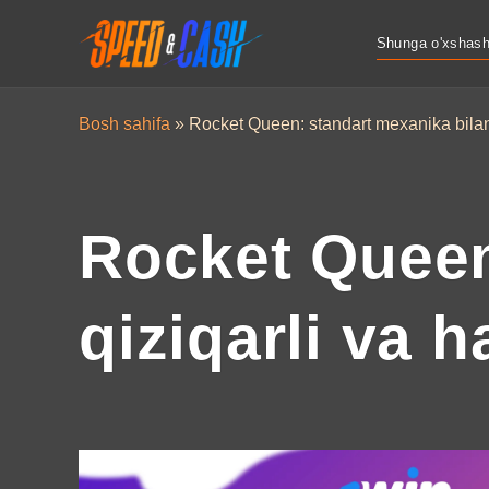
Shunga o'xshash 
Bosh sahifa
»
Rocket Queen: standart mexanika bilan q
Rocket Queen
qiziqarli va h