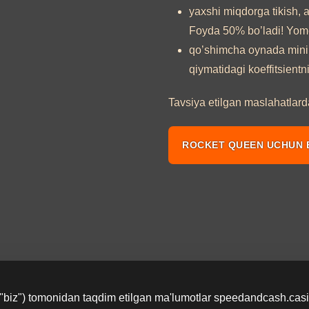
yaxshi miqdorga tikish, ay
Foyda 50% bo’ladi! Yom
qo’shimcha oynada minimal
qiymatidagi koeffitsientn
Tavsiya etilgan maslahatlar
ROCKET QUEEN UCHUN
 "biz") tomonidan taqdim etilgan ma'lumotlar speedandcash.cas