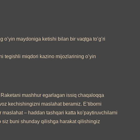
 o’yin maydoniga ketishi bilan bir vaqtga to’g’ri
i tegishli miqdori kazino mijozlarining o’yin
 Raketani mashhur egarlagan issiq chaqaloqqa
 voz kechishingizni maslahat beramiz. E’tiborni
r maslahat – haddan tashqari katta ko’paytiruvchilarni
 siz buni shunday qilishga harakat qilishingiz