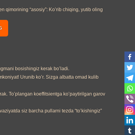
 qimorining “asosiy”: Ko’rib chiqing, yutib oling
G
ugmani bosishingiz kerak bo’ladi.
imkoniyat! Urunib ko’r. Sizga albatta omad kulib
rak. To’plangan koeffitsientga ko’paytirilgan garov
ziyatda siz barcha pullarni tezda “to’kishingiz”