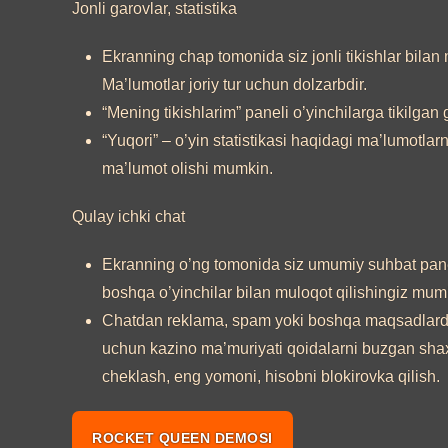
Jonli garovlar, statistika
Ekranning chap tomonida siz jonli tikishlar bilan
Ma’lumotlar joriy tur uchun dolzarbdir.
“Mening tikishlarim” paneli o’yinchilarga tikilgan
“Yuqori” – o’yin statistikasi haqidagi ma’lumotl
ma’lumot olishi mumkin.
Qulay ichki chat
Ekranning o’ng tomonida siz umumiy suhbat paneli
boshqa o’yinchilar bilan muloqot qilishingiz mumk
Chatdan reklama, spam yoki boshqa maqsadlarda
uchun kazino ma’muriyati qoidalarni buzgan shax
cheklash, eng yomoni, hisobni blokirovka qilish.
ROCKET QUEEN DEMOSI