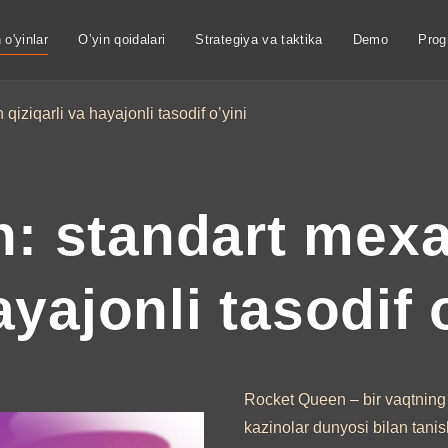
o'yinlar
O’yin qoidalari
Strategiya va taktika
Demo
Prog
iziqarli va hayajonli tasodif o’yini
: standart mexa
ayajonli tasodif 
Rocket Queen – bir vaqtning 
kazinolar dunyosi bilan tani