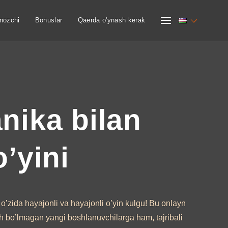
nozchi
Bonuslar
Qaerda o'ynash kerak
nika bilan
o’yini
o’zida hayajonli va hayajonli o’yin kulgu! Bu onlayn
sh bo’lmagan yangi boshlanuvchilarga ham, tajribali