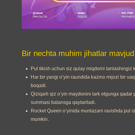
Bir nechta muhim jihatlar mavjud
Pul tikish uchun siz qulay miqdorni tanlashingiz
Har bir yangi o’yin raundida kazino mijozi bir vaq
boqadi.
Qiziqarli qiz o’yin maydonini tark etgunga qadar 
summasi balansga qaytariladi.
Rocket Queen o’yinida muntazam ravishda pul ishl
mumkin.