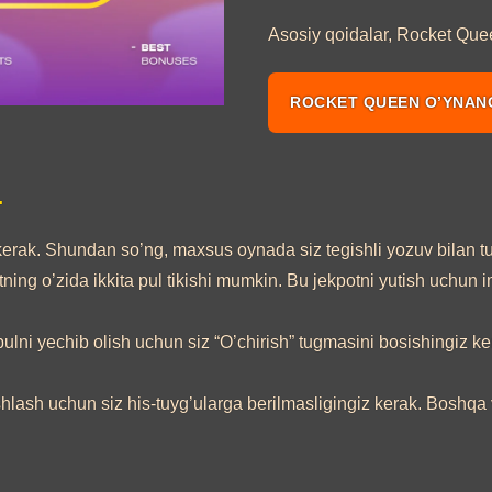
Asosiy qoidalar, Rocket Queen
ROCKET QUEEN O’YNAN
.
 kerak. Shundan so’ng, maxsus oynada siz tegishli yozuv bilan t
tning o’zida ikkita pul tikishi mumkin. Bu jekpotni yutish uchun 
pulni yechib olish uchun siz “O’chirish” tugmasini bosishingiz ke
ash uchun siz his-tuyg’ularga berilmasligingiz kerak. Boshqa va