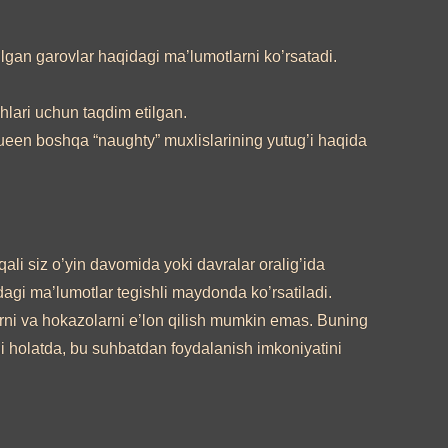
lgan garovlar haqidagi ma’lumotlarni ko’rsatadi.
shlari uchun taqdim etilgan.
Queen boshqa “naughty” muxlislarining yutug’i haqida
li siz o’yin davomida yoki davralar oralig’ida
dagi ma’lumotlar tegishli maydonda ko’rsatiladi.
i va hokazolarni e’lon qilish mumkin emas. Buning
 holatda, bu suhbatdan foydalanish imkoniyatini