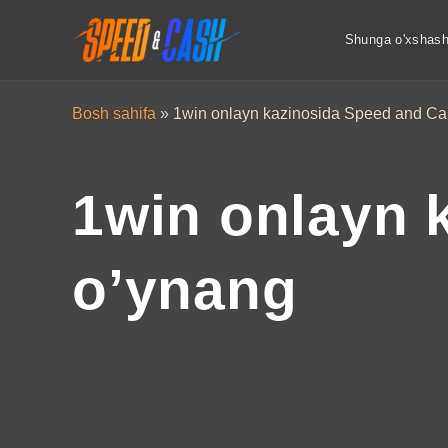
Shunga o'xshash 
Bosh sahifa
»
1win onlayn kazinosida Speed and Ca
1win onlayn 
o’ynang