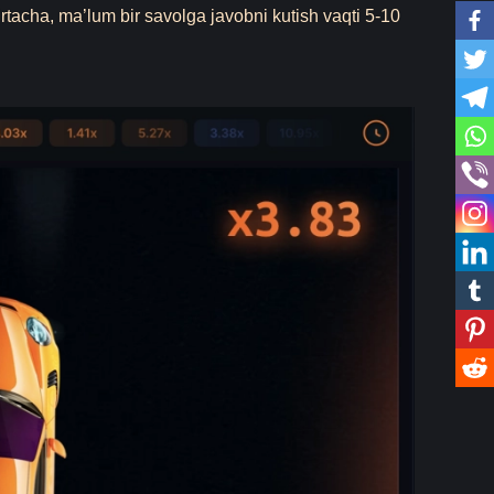
’rtacha, ma’lum bir savolga javobni kutish vaqti 5-10