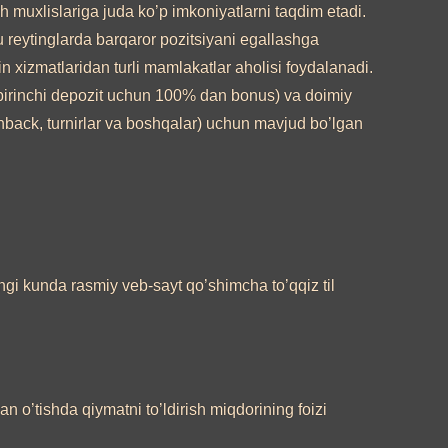
sh muxlislariga juda ko’p imkoniyatlarni taqdim etadi.
 reytinglarda barqaror pozitsiyani egallashga
n xizmatlaridan turli mamlakatlar aholisi foydalanadi.
birinchi depozit uchun 100% dan bonus) va doimiy
shback, turnirlar va boshqalar) uchun mavjud bo’lgan
ungi kunda rasmiy veb-sayt qo’shimcha to’qqiz til
an o’tishda qiymatni to’ldirish miqdorining foizi