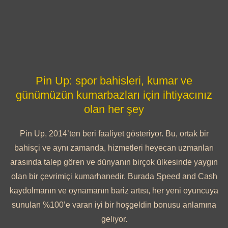
Pin Up: spor bahisleri, kumar ve
günümüzün kumarbazları için ihtiyacınız
olan her şey
Pin Up, 2014’ten beri faaliyet gösteriyor. Bu, ortak bir
bahisçi ve aynı zamanda, hizmetleri heyecan uzmanları
arasında talep gören ve dünyanın birçok ülkesinde yaygın
olan bir çevrimiçi kumarhanedir. Burada Speed and Cash
kaydolmanın ve oynamanın bariz artısı, her yeni oyuncuya
sunulan %100’e varan iyi bir hoşgeldin bonusu anlamına
geliyor.