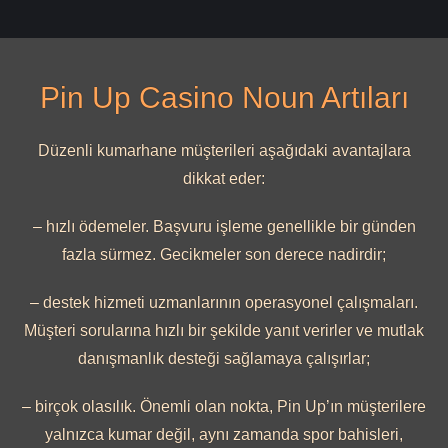
Pin Up Casino Noun Artıları
Düzenli kumarhane müşterileri aşağıdaki avantajlara
dikkat eder:
– hızlı ödemeler. Başvuru işleme genellikle bir günden
fazla sürmez. Gecikmeler son derece nadirdir;
– destek hizmeti uzmanlarının operasyonel çalışmaları.
Müşteri sorularına hızlı bir şekilde yanıt verirler ve mutlak
danışmanlık desteği sağlamaya çalışırlar;
– birçok olasılık. Önemli olan nokta, Pin Up’ın müşterilere
yalnızca kumar değil, aynı zamanda spor bahisleri,