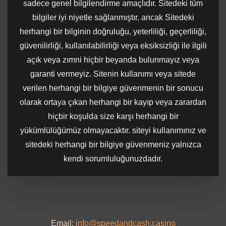
sadece genel bilgilendirme amaçlıdır. Sitedeki tüm
bilgiler iyi niyetle sağlanmıştır, ancak Sitedeki
herhangi bir bilginin doğruluğu, yeterliliği, geçerliliği,
güvenilirliği, kullanılabilirliği veya eksiksizliği ile ilgili
açık veya zımni hiçbir beyanda bulunmayız veya
garanti vermeyiz. Sitenin kullanımı veya sitede
verilen herhangi bir bilgiye güvenmenin bir sonucu
olarak ortaya çıkan herhangi bir kayıp veya zarardan
hiçbir koşulda size karşı herhangi bir
yükümlülüğümüz olmayacaktır. siteyi kullanımınız ve
sitedeki herhangi bir bilgiye güvenmeniz yalnızca
kendi sorumluluğunuzdadır.
Email:
info@speedandcash.casino