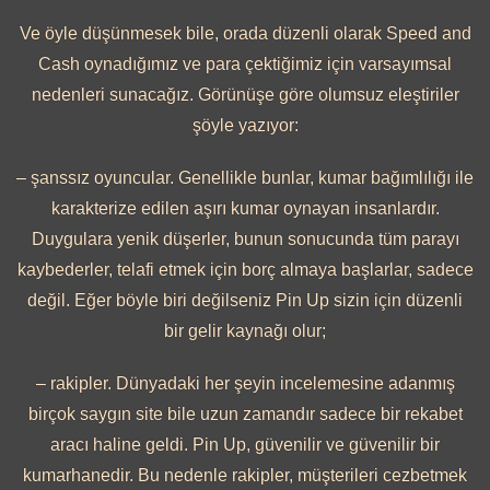
Ve öyle düşünmesek bile, orada düzenli olarak Speed and
Cash oynadığımız ve para çektiğimiz için varsayımsal
nedenleri sunacağız. Görünüşe göre olumsuz eleştiriler
şöyle yazıyor:
– şanssız oyuncular. Genellikle bunlar, kumar bağımlılığı ile
karakterize edilen aşırı kumar oynayan insanlardır.
Duygulara yenik düşerler, bunun sonucunda tüm parayı
kaybederler, telafi etmek için borç almaya başlarlar, sadece
değil. Eğer böyle biri değilseniz Pin Up sizin için düzenli
bir gelir kaynağı olur;
– rakipler. Dünyadaki her şeyin incelemesine adanmış
birçok saygın site bile uzun zamandır sadece bir rekabet
aracı haline geldi. Pin Up, güvenilir ve güvenilir bir
kumarhanedir. Bu nedenle rakipler, müşterileri cezbetmek